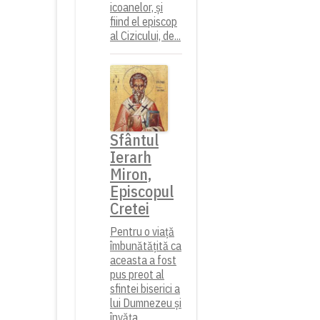
icoanelor, și
fiind el episcop
al Cizicului, de...
Sfântul
Ierarh
Miron,
Episcopul
Cretei
Pentru o viață
îmbunătățită ca
aceasta a fost
pus preot al
sfintei biserici a
lui Dumnezeu și
învăța