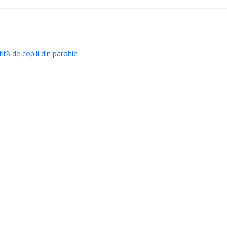
on
tă de copiii din parohie