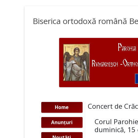
Biserica ortodoxă română Be
Concert de Cră
Home
Corul Parohie
Anunţuri
duminică, 15 
Noutăţi