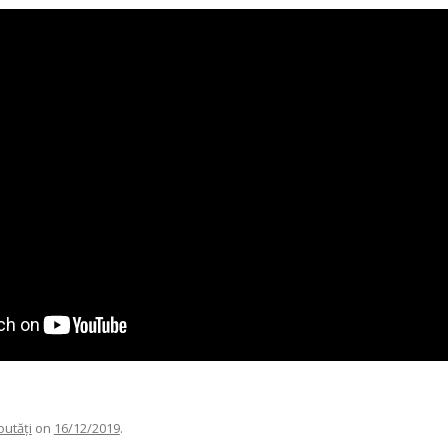
outăţi
on
16/12/2019
.