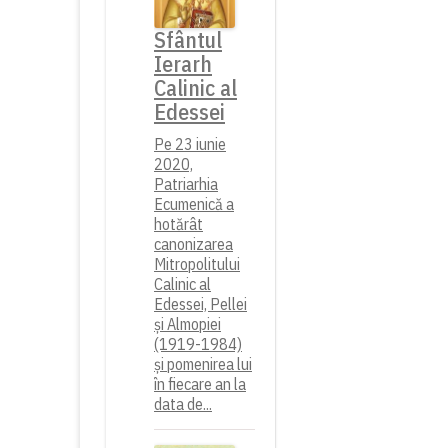
Sfântul
Ierarh
Calinic al
Edessei
Pe 23 iunie
2020,
Patriarhia
Ecumenică a
hotărât
canonizarea
Mitropolitului
Calinic al
Edessei, Pellei
și Almopiei
(1919-1984)
și pomenirea lui
în fiecare an la
data de...