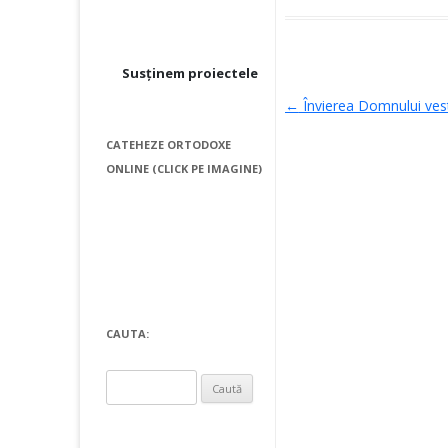
Susținem proiectele
Post navigati
←
Învierea Domnului vesti
CATEHEZE ORTODOXE
ONLINE (CLICK PE IMAGINE)
CAUTA:
Caută
după: