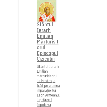
Sfântul
Ierarh
Emilian
Mărturisit
orul,
Episcopul
Cizicului
Sfântul Ierarh
Emilian,
mărturisitorul
lui Hristos, a
trăit pe vremea
împărăției lui
Leon Armeanul,
luptătorul
împotriva