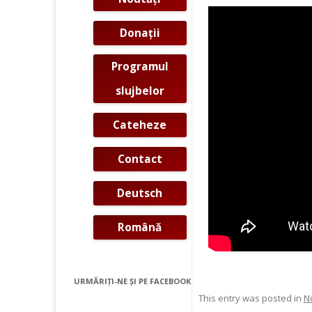
Donaţii
Programul
slujbelor
Cateheze
Contact
Deutsch
Română
URMĂRIȚI-NE ŞI PE FACEBOOK
This entry was posted in
N