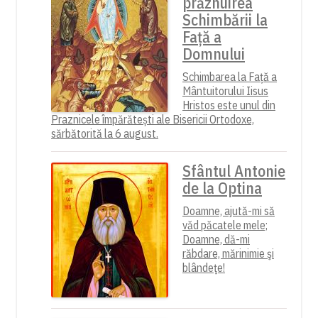
prăznuirea
Schimbării la
Față a
Domnului
Schimbarea la Față a
Mântuitorului Iisus
Hristos este unul din
Praznicele împărătești ale Bisericii Ortodoxe,
sărbătorită la 6 august.
Sfântul Antonie
de la Optina
Doamne, ajută-mi să
văd păcatele mele;
Doamne, dă-mi
răbdare, mărinimie şi
blândeţe!