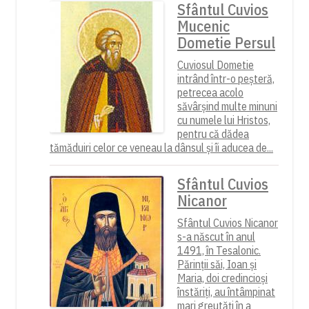
Sfântul Cuvios
Mucenic
Dometie Persul
Cuviosul Dometie
intrând într-o peșteră,
petrecea acolo
săvârșind multe minuni
cu numele lui Hristos,
pentru că dădea
tămăduiri celor ce veneau la dânsul și îi aducea de...
Sfântul Cuvios
Nicanor
Sfântul Cuvios Nicanor
s-a născut în anul
1491, în Tesalonic.
Părinții săi, Ioan și
Maria, doi credincioși
înstăriți, au întâmpinat
mari greutăți în a