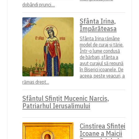
dobândi prunci....
Sfânta Irina,
Împărăteasa
Sfânta Irina rămâne
model de curaj și tărie.
Într-o lume condusă
de bărbați, sfânta a
avut curajul să repună
în Biserici icoanele. De
aceea, peste veacuri, a
rămas drept...
Sfântul Sfinţit Mucenic Narcis,
Patriarhul Ierusalimului
Cinstirea Sfintei
Icoane a Maicii