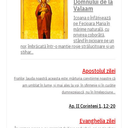
Domnului de la
Valaam
Icoana o înfățișează
pe Fecioara Maria în
mărime naturală, cu
privirea coborâtă,
stând în picioare pe un
nor, îmbrăcată într-o mantie roșie strălucitoare și un
stihar...
Apostolul zilei
Fraților, lauda noastră aceasta este: mărturia conștiinței noastre că
am umblat în lume, și mai ales la voi, în sfințenie și în curăție
dumnezeiască, nu în înțelepciune...
Ap. II Corinteni 1, 12-20
Evanghelia zilei