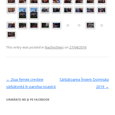
This entry was posted in
Nachrichten
on
27/04/2019
.
Post navigation
←
Ziua femeii creștine
Sărbătoarea Învierii Domnului
sărbătorită în parohia noastră
2019
→
URMĂRIȚI-NE ŞI PE FACEBOOK