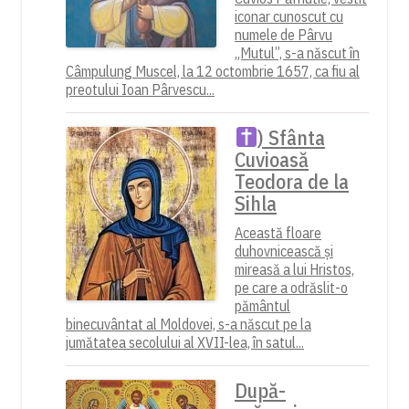
iconar cunoscut cu
numele de Pârvu
„Mutul”, s-a născut în
Câmpulung Muscel, la 12 octombrie 1657, ca fiu al
preotului Ioan Pârvescu...
) Sfânta
Cuvioasă
Teodora de la
Sihla
Această floare
duhovnicească și
mireasă a lui Hristos,
pe care a odrăslit-o
pământul
binecuvântat al Moldovei, s-a născut pe la
jumătatea secolului al XVII-lea, în satul...
După-