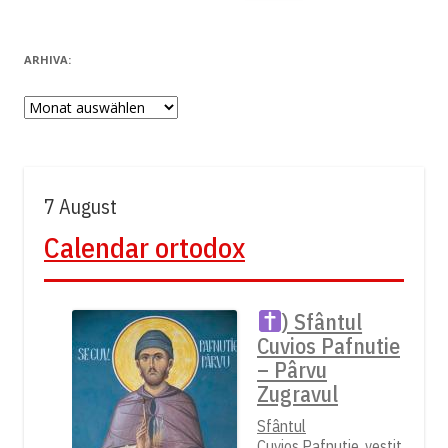
ARHIVA:
Arhiva:
7 August
Calendar ortodox
) Sfântul
Cuvios Pafnutie
– Pârvu
Zugravul
Sfântul
Cuvios Pafnutie, vestit