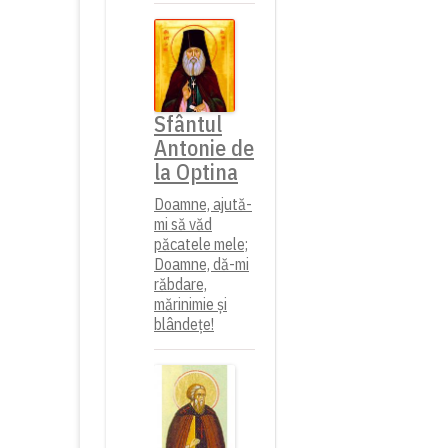
Sfântul
Antonie de
la Optina
Doamne, ajută-
mi să văd
păcatele mele;
Doamne, dă-mi
răbdare,
mărinimie şi
blândeţe!