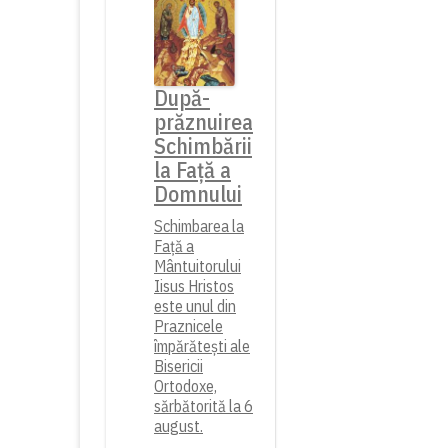
După-
prăznuirea
Schimbării
la Față a
Domnului
Schimbarea la
Față a
Mântuitorului
Iisus Hristos
este unul din
Praznicele
împărătești ale
Bisericii
Ortodoxe,
sărbătorită la 6
august.