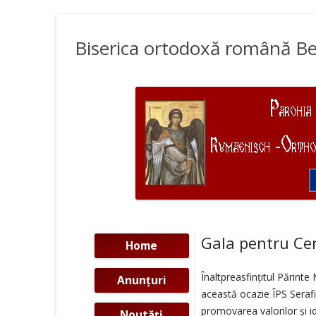
Biserica ortodoxă română Be
Gala pentru Ce
Home
Înaltpreasfințitul Părint
Anunţuri
această ocazie ÎPS Serafi
promovarea valorilor şi i
Noutăţi