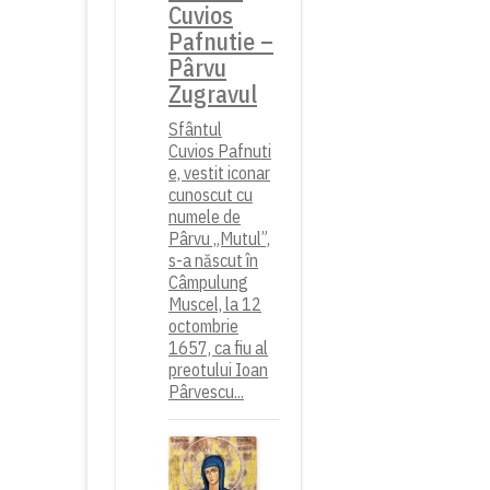
Cuvios
Pafnutie –
Pârvu
Zugravul
Sfântul
Cuvios Pafnuti
e, vestit iconar
cunoscut cu
numele de
Pârvu „Mutul”,
s-a născut în
Câmpulung
Muscel, la 12
octombrie
1657, ca fiu al
preotului Ioan
Pârvescu...