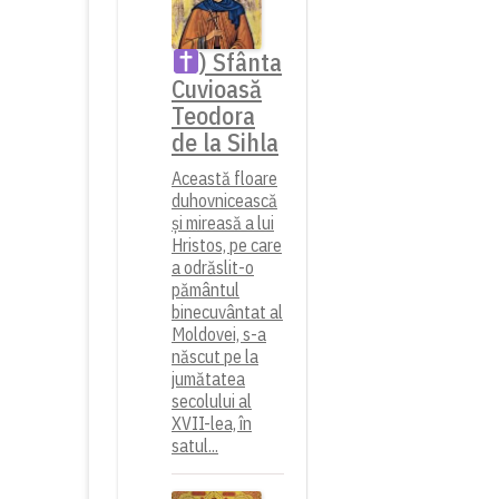
) Sfânta
Cuvioasă
Teodora
de la Sihla
Această floare
duhovnicească
și mireasă a lui
Hristos, pe care
a odrăslit-o
pământul
binecuvântat al
Moldovei, s-a
născut pe la
jumătatea
secolului al
XVII-lea, în
satul...