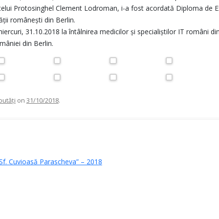
ntelui Protosinghel Clement Lodroman, i-a fost acordată Diploma de E
ții româneşti din Berlin.
iercuri, 31.10.2018 la întâlnirea medicilor și specialiștilor IT români 
niei din Berlin.
outăţi
on
31/10/2018
.
on
„Sf. Cuvioasă Parascheva” – 2018