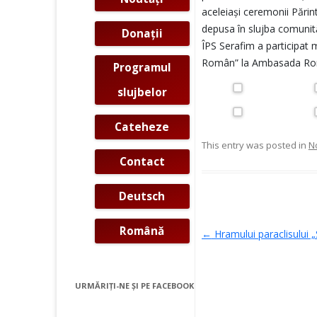
aceleiaşi ceremonii Pări
depusa în slujba comunită
Donaţii
ÎPS Serafim a participat m
Român” la Ambasada Româ
Programul
slujbelor
Cateheze
This entry was posted in
N
Contact
Deutsch
Post navigati
Română
←
Hramului paraclisului 
URMĂRIȚI-NE ŞI PE FACEBOOK