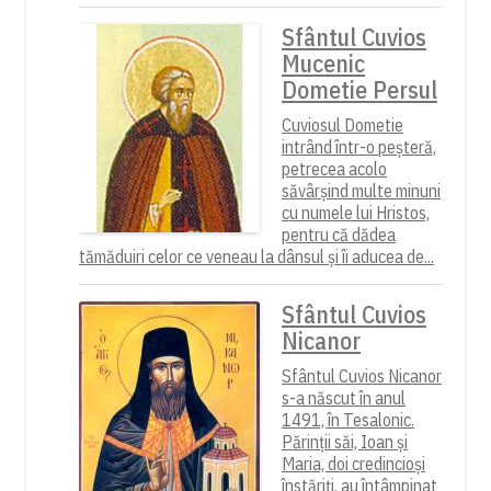
Sfântul Cuvios
Mucenic
Dometie Persul
Cuviosul Dometie
intrând într-o peșteră,
petrecea acolo
săvârșind multe minuni
cu numele lui Hristos,
pentru că dădea
tămăduiri celor ce veneau la dânsul și îi aducea de...
Sfântul Cuvios
Nicanor
Sfântul Cuvios Nicanor
s-a născut în anul
1491, în Tesalonic.
Părinții săi, Ioan și
Maria, doi credincioși
înstăriți, au întâmpinat