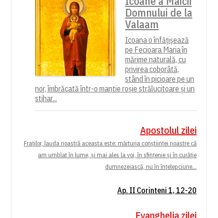
Icoane a Maicii
Domnului de la
Valaam
Icoana o înfățișează
pe Fecioara Maria în
mărime naturală, cu
privirea coborâtă,
stând în picioare pe un
nor, îmbrăcată într-o mantie roșie strălucitoare și un
stihar...
Apostolul zilei
Fraților, lauda noastră aceasta este: mărturia conștiinței noastre că
am umblat în lume, și mai ales la voi, în sfințenie și în curăție
dumnezeiască, nu în înțelepciune...
Ap. II Corinteni 1, 12-20
Evanghelia zilei