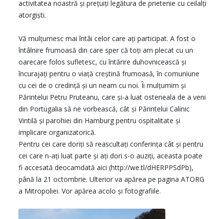
activitatea noastră şi preţuiţi legătura de prietenie cu ceilalţi
atorgişti.
Vă mulţumesc mai întâi celor care aţi participat. A fost o
întâlnire frumoasă din care sper că toţi am plecat cu un
oarecare folos sufletesc, cu întărire duhovnicească şi
încurajaţi pentru o viaţă creştină frumoasă, în comuniune
cu cei de o credinţă şi un neam cu noi. Îi mulţumim şi
Părintelui Petru Pruteanu, care şi-a luat osteneala de a veni
din Portugalia să ne vorbească, cât şi Părintelui Calinic
Vintilă şi parohiei din Hamburg pentru ospitalitate şi
implicare organizatorică.
Pentru cei care doriţi să reascultaţi conferinţa cât şi pentru
cei care n-aţi luat parte şi aţi dori s-o auziţi, aceasta poate
fi accesată deocamdată aici (http://we.tl/dHERPPSdPb),
până la 21 octombrie. Ulterior va apărea pe pagina ATORG
a Mitropoliei. Vor apărea acolo şi fotografiile.