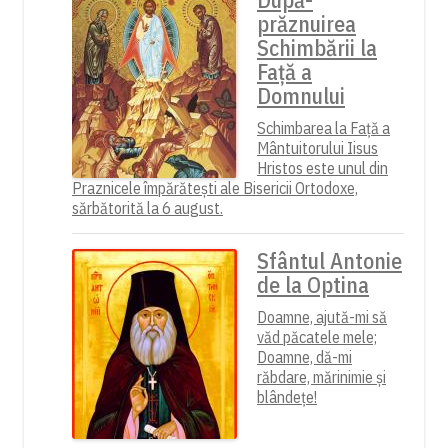
prăznuirea
Schimbării la
Față a
Domnului
Schimbarea la Față a
Mântuitorului Iisus
Hristos este unul din
Praznicele împărătești ale Bisericii Ortodoxe,
sărbătorită la 6 august.
Sfântul Antonie
de la Optina
Doamne, ajută-mi să
văd păcatele mele;
Doamne, dă-mi
răbdare, mărinimie şi
blândeţe!