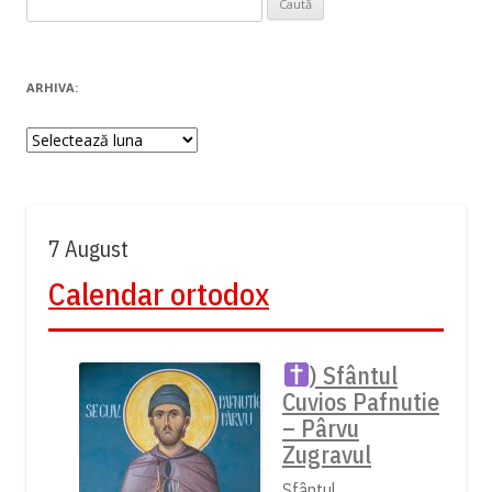
după:
ARHIVA:
Arhiva:
7 August
Calendar ortodox
) Sfântul
Cuvios Pafnutie
– Pârvu
Zugravul
Sfântul