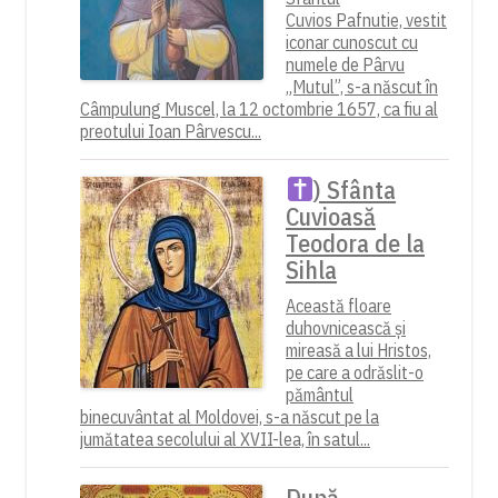
Cuvios Pafnutie, vestit
iconar cunoscut cu
numele de Pârvu
„Mutul”, s-a născut în
Câmpulung Muscel, la 12 octombrie 1657, ca fiu al
preotului Ioan Pârvescu...
) Sfânta
Cuvioasă
Teodora de la
Sihla
Această floare
duhovnicească și
mireasă a lui Hristos,
pe care a odrăslit-o
pământul
binecuvântat al Moldovei, s-a născut pe la
jumătatea secolului al XVII-lea, în satul...
După-