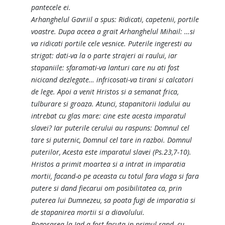
pantecele ei.
Arhanghelul Gavriil a spus: Ridicati, capetenii, portile
voastre. Dupa aceea a grait Arhanghelul Mihail: …si
va ridicati portile cele vesnice. Puterile ingeresti au
strigat: dati-va la o parte strajeri ai raului, iar
stapaniile: sfaramati-va lanturi care nu ati fost
nicicand dezlegate… infricosati-va tirani si calcatori
de lege. Apoi a venit Hristos si a semanat frica,
tulburare si groaza. Atunci, stapanitorii Iadului au
intrebat cu glas mare: cine este acesta imparatul
slavei? Iar puterile cerului au raspuns: Domnul cel
tare si puternic, Domnul cel tare in razboi. Domnul
puterilor, Acesta este imparatul slavei (Ps.23,7-10).
Hristos a primit moartea si a intrat in imparatia
mortii, facand-o pe aceasta cu totul fara vlaga si fara
putere si dand fiecarui om posibilitatea ca, prin
puterea lui Dumnezeu, sa poata fugi de imparatia si
de stapanirea mortii si a diavolului.
Pogorarea la Iad a fost facuta in primul rand, cu