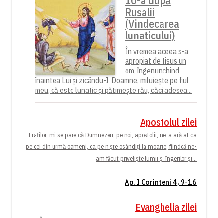
10-a după
Rusalii
(Vindecarea
lunaticului)
În vremea aceea s-a
apropiat de Iisus un
om, îngenunchind
înaintea Lui și zicându-I: Doamne, miluiește pe fiul
meu, că este lunatic și pătimește rău, căci adesea...
Apostolul zilei
Fraților, mi se pare că Dumnezeu, pe noi, apostolii, ne-a arătat ca
pe cei din urmă oameni, ca pe niște osândiți la moarte, fiindcă ne-
am făcut priveliște lumii și îngerilor și...
Ap. I Corinteni 4, 9-16
Evanghelia zilei