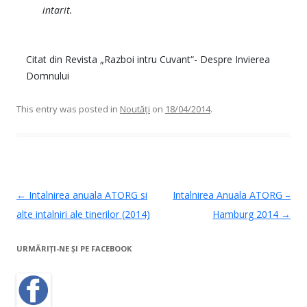
intarit.
Citat din Revista „Razboi intru Cuvant“- Despre Invierea
Domnului
This entry was posted in
Noutăţi
on
18/04/2014
.
Post navigation
←
Intalnirea anuala ATORG si
Intalnirea Anuala ATORG –
alte intalniri ale tinerilor (2014)
Hamburg 2014
→
URMĂRIȚI-NE ŞI PE FACEBOOK