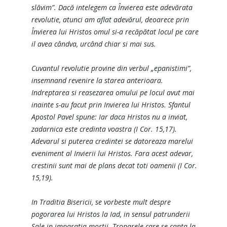
slăvim”. Dacă intelegem ca Învierea este adevărata
revolutie, atunci am aflat adevărul, deoarece prin
Învierea lui Hristos omul si-a recăpătat locul pe care
il avea cândva, urcând chiar si mai sus.
Cuvantul revolutie provine din verbul „epanistimi”,
insemnand revenire la starea anterioara.
Indreptarea si reasezarea omului pe locul avut mai
inainte s-au facut prin Invierea lui Hristos. Sfantul
Apostol Pavel spune: Iar daca Hristos nu a inviat,
zadarnica este credinta voastra (I Cor. 15,17).
Adevarul si puterea credintei se datoreaza marelui
eveniment al Invierii lui Hristos. Fara acest adevar,
crestinii sunt mai de plans decat toti oamenii (I Cor.
15,19).
In Traditia Bisericii, se vorbeste mult despre
pogorarea lui Hristos la Iad, in sensul patrunderii
Sale in imparatia mortii. Troparele care se canta la