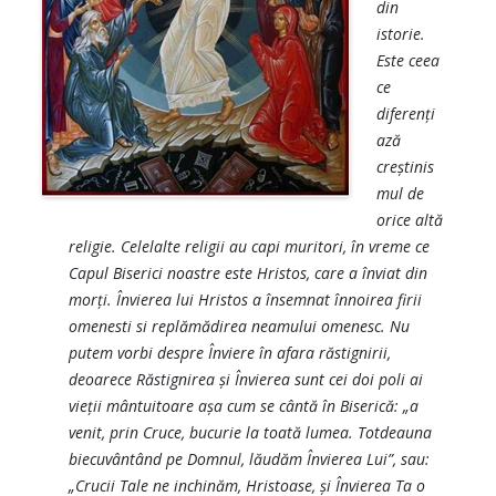
din
istorie.
Este ceea
ce
diferenţi
ază
creştinis
mul de
orice altă
religie. Celelalte religii au capi muritori, în vreme ce
Capul Biserici noastre este Hristos, care a înviat din
morţi. Învierea lui Hristos a însemnat înnoirea firii
omenesti si replămădirea neamului omenesc. Nu
putem vorbi despre Înviere în afara răstignirii,
deoarece Răstignirea şi Învierea sunt cei doi poli ai
vieţii mântuitoare aşa cum se cântă în Biserică: „a
venit, prin Cruce, bucurie la toată lumea. Totdeauna
biecuvântând pe Domnul, lăudăm Învierea Lui”, sau:
„Crucii Tale ne inchinăm, Hristoase, şi Învierea Ta o