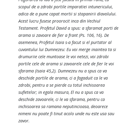
scopul de a zdrobi portile imparatiei intunericului,
adica de a pune capat mortii si stapanirii diavolului.
Acest lucru fusese proorocit inca din Vechiul
Testament. Profetul David a spus: a sfaramat porti de
arama si zavoare de fier a frant (Ps. 106, 16). De
asemenea, Profetul Isaia s-a facut si el purtator al
cuvantului lui Dumnezeu: Eu voi merge inaintea ta si
drumuriie cele muntoase le voi netezi, voi zdrobi
portile cele de arama si zavoarele cele de fier le voi
sfarama (Isaia 45,2). Dumnezeu nu a spus ca va
deschide portile de arama, ci a fagaduit ca le va
zdrobi, pentru a se pierde cu totul inchisoarea
sufletelor; in egala masura, El nu a spus ca va
deschide zavoarele, ci le va sfarama, pentru ca
inchisoarea sa ramana neputincioasa, deoarece
nimeni nu poate fi tinut acolo unde nu este usa sau
zavor.