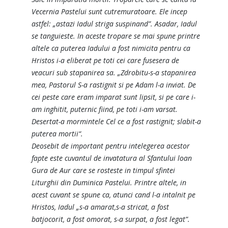
Vecernia Pastelui sunt cutremuratoare. Ele incep
astfel: „astazi Iadul striga suspinand”. Asadar, Iadul
se tanguieste. In aceste tropare se mai spune printre
altele ca puterea Iadului a fost nimicita pentru ca
Hristos i-a eliberat pe toti cei care fusesera de
veacuri sub stapanirea sa. „Zdrobitu-s-a stapanirea
mea, Pastorul S-a rastignit si pe Adam l-a inviat. De
cei peste care eram imparat sunt lipsit, si pe care i-
am inghitit, puternic fiind, pe toti i-am varsat.
Desertat-a mormintele Cel ce a fost rastignit; slabit-a
puterea mortii“.
Deosebit de important pentru intelegerea acestor
fapte este cuvantul de invatatura al Sfantului loan
Gura de Aur care se rosteste in timpul sfintei
Liturghii din Duminica Pastelui. Printre altele, in
acest cuvant se spune ca, atunci cand l-a intalnit pe
Hristos, Iadul „s-a amarat,s-a stricat, a fost
batjocorit, a fost omorat, s-a surpat, a fost legat”.