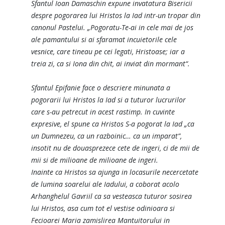
Sfantul Ioan Damaschin expune invatatura Bisericii
despre pogorarea lui Hristos la Iad intr-un tropar din
canonul Pastelui. „Pogoratu-Te-ai in cele mai de jos
ale pamantului si ai sfaramat incuietorile cele
vesnice, care tineau pe cei legati, Hristoase; iar a
treia zi, ca si Iona din chit, ai inviat din mormant“.
Sfantul Epifanie face o descriere minunata a
pogorarii lui Hristos la Iad si a tuturor lucrurilor
care s-au petrecut in acest rastimp. In cuvinte
expresive, el spune ca Hristos S-a pogorat la Iad „ca
un Dumnezeu, ca un razboinic… ca un imparat”,
insotit nu de douasprezece cete de ingeri, ci de mii de
mii si de milioane de milioane de ingeri.
Inainte ca Hristos sa ajunga in locasurile necercetate
de lumina soarelui ale Iadului, a coborat acolo
Arhanghelul Gavriil ca sa vesteasca tuturor sosirea
lui Hristos, asa cum tot el vestise odinioara si
Fecioarei Maria zamislirea Mantuitorului in