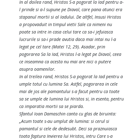
In al doilea rand, Hristos S-a pogorat la Iad pentru a-
l prinde si a-l supune pe Diavol, care pana atunci era
stapanul mortii si al Iadului. De altfel, Insusi Hristos
a propovaduit in timpul vietii Sale ca nimeni nu
poate sa intre in casa celui tare ca sa-i jefuiasca
lucrurile si sa-i prade avutia daca mai intai nu l-a
legat pe cel tare (Matei 12, 29). Asadar, prin
pogorarea Sa la Iad, Hristos l-a legat pe Diavol, ceea
ce inseamna ca acesta nu mai are nici o putere
asupra oamenilor.
In al treilea rand, Hristos S-a pogorat la Iad pentru a
umple totul cu lumina Sa. Astfel, pogorarea in cele
mai de jos ale pamantului s-a facut pentru ca toate
sa se umple de lumina lui Hristos si, in esenta, pentru
ca imparatia mortii sa se piarda.
Sfantul Ioan Damaschin canta cu glas de biruinta:
„Acum toate s-au umplut de lumina: si cerul si
pamantul si cele de dedesubt. Deci sa praznuiasca
toata faptura Invierea lui Hristos, intru Care s-a