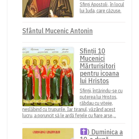
Sfinți Apostoli , în locul
lui Iuda, care căzuse.
Sfântul Mucenic Antonin
Sfinții 10
Mucenici
Mărturisitori
pentru icoana
lui Hristos
Sfinții, întărindu-se cu
puterea lui Hristos,
răbdau cu vitejie,
neslăbind cu trupurile. Iar tiranul, văzând acest
lucru, a poruncit să le ardă fețele cu fiare arse,...
) Duminica a