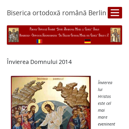
Biserica ortodoxă română Berlin
Învierea Domnului 2014
Învierea
lui
Hristos
este cel
mai
mare
eveninent