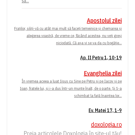
să...
Apostolul zilei
Fraților, siliți-vă cu atât mai mult să faceți temeinice și chemarea și
alegerea voastră, de vreme ce, făcând acestea, nu veți greși
niciodată. Că așa vi se va da cu bogăție...
Ap. II Petru 1, 10-19
Evanghelia zilei
În vremea aceea a luat Iisus cu Sine pe Petru și pe Iacov și pe
Ioan, fratele lui, și i-a dus într-un munte înalt, de o parte. Și S-a
schimbat la față înaintea lor...
Ev. Matei 17, 1-9
doxologia.ro
Preia articolele Doxologia în site-ul tău!