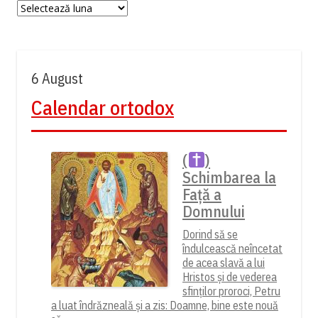
Arhiva:
6 August
Calendar ortodox
(
)
Schimbarea la
Față a
Domnului
Dorind să se
îndulcească neîncetat
de acea slavă a lui
Hristos și de vederea
sfinților proroci, Petru
a luat îndrăzneală și a zis: Doamne, bine este nouă