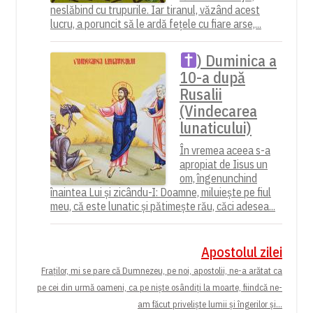
neslăbind cu trupurile. Iar tiranul, văzând acest
lucru, a poruncit să le ardă fețele cu fiare arse,...
) Duminica a
10-a după
Rusalii
(Vindecarea
lunaticului)
În vremea aceea s-a
apropiat de Iisus un
om, îngenunchind
înaintea Lui și zicându-I: Doamne, miluiește pe fiul
meu, că este lunatic și pătimește rău, căci adesea...
Apostolul zilei
Fraților, mi se pare că Dumnezeu, pe noi, apostolii, ne-a arătat ca
pe cei din urmă oameni, ca pe niște osândiți la moarte, fiindcă ne-
am făcut priveliște lumii și îngerilor și...