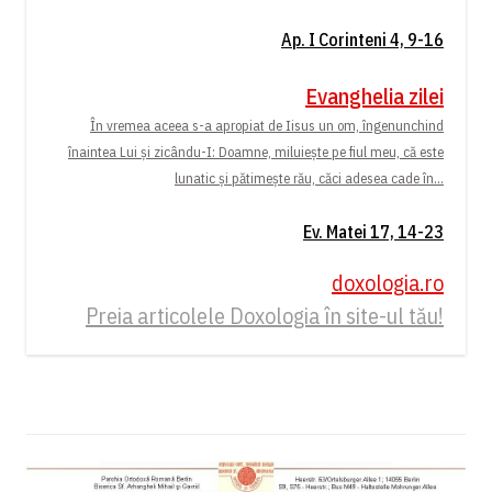
Ap. I Corinteni 4, 9-16
Evanghelia zilei
În vremea aceea s-a apropiat de Iisus un om, îngenunchind
înaintea Lui și zicându-I: Doamne, miluiește pe fiul meu, că este
lunatic și pătimește rău, căci adesea cade în...
Ev. Matei 17, 14-23
doxologia.ro
Preia articolele Doxologia în site-ul tău!