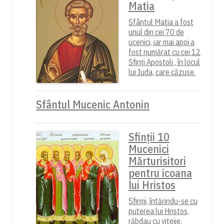
Matia
Sfântul Matia a fost
unul din cei 70 de
ucenici, iar mai apoi a
fost numărat cu cei 12
Sfinți Apostoli , în locul
lui Iuda, care căzuse.
Sfântul Mucenic Antonin
Sfinții 10
Mucenici
Mărturisitori
pentru icoana
lui Hristos
Sfinții, întărindu-se cu
puterea lui Hristos,
răbdau cu vitejie,